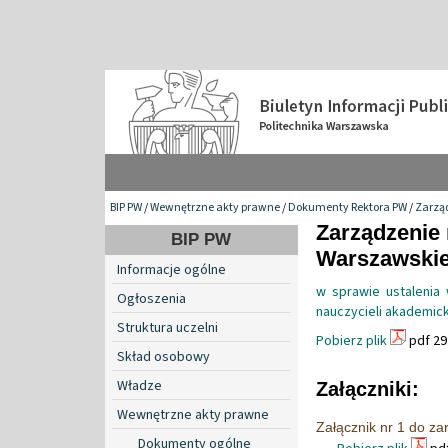
BIP PW
/
Wewnętrzne akty prawne
/
Dokumenty Rektora PW
/
Zarzą
Zarządzenie 
BIP PW
Warszawskiej
Informacje ogólne
w sprawie ustaleni
Ogłoszenia
nauczycieli akademick
Struktura uczelni
Pobierz plik
pdf 29
Skład osobowy
Władze
Załączniki:
Wewnętrzne akty prawne
Załącznik nr 1 do za
Dokumenty ogólne