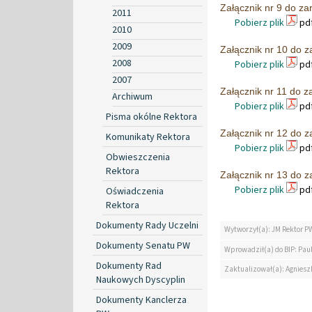
Załącznik nr 9 do za
2011
Pobierz plik
pdf
2010
2009
Załącznik nr 10 do z
2008
Pobierz plik
pdf
2007
Załącznik nr 11 do z
Archiwum
Pobierz plik
pdf
Pisma okólne Rektora
Załącznik nr 12 do z
Komunikaty Rektora
Pobierz plik
pdf
Obwieszczenia
Rektora
Załącznik nr 13 do z
Pobierz plik
pdf
Oświadczenia
Rektora
Dokumenty Rady Uczelni
Wytworzył(a): JM Rektor P
Dokumenty Senatu PW
Wprowadził(a) do BIP: Paul
Dokumenty Rad
Zaktualizował(a): Agniesz
Naukowych Dyscyplin
Dokumenty Kanclerza