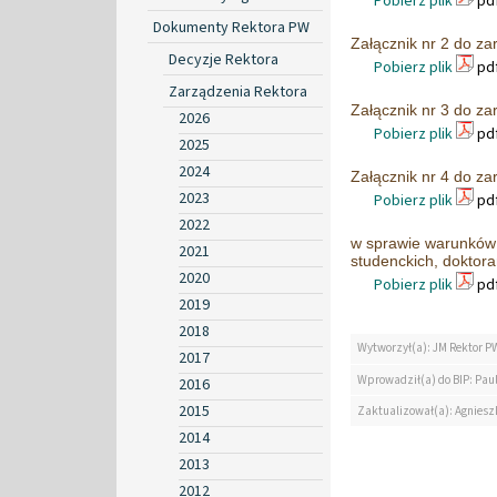
Pobierz plik
pdf
Dokumenty Rektora PW
Załącznik nr 2 do za
Decyzje Rektora
Pobierz plik
pdf
Zarządzenia Rektora
Załącznik nr 3 do za
2026
Pobierz plik
pdf
2025
2024
Załącznik nr 4 do za
2023
Pobierz plik
pdf
2022
w sprawie warunków 
2021
studenckich, doktora
2020
Pobierz plik
pdf
2019
2018
Wytworzył(a): JM Rektor P
2017
Wprowadził(a) do BIP: Paul
2016
2015
Zaktualizował(a): Agniesz
2014
2013
2012