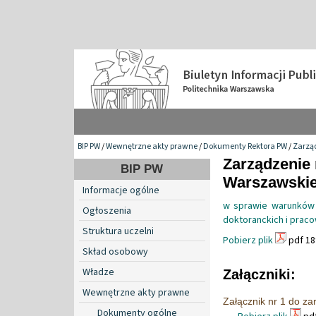
BIP PW
/
Wewnętrzne akty prawne
/
Dokumenty Rektora PW
/
Zarzą
Zarządzenie 
BIP PW
Warszawskiej
Informacje ogólne
w sprawie warunków 
Ogłoszenia
doktoranckich i prac
Struktura uczelni
Pobierz plik
pdf 18
Skład osobowy
Władze
Załączniki:
Wewnętrzne akty prawne
Załącznik nr 1 do za
Dokumenty ogólne