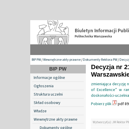
BIP PW
/
Wewnętrzne akty prawne
/
Dokumenty Rektora PW
/
Decyzj
Decyzja nr 2
BIP PW
Warszawskiej
Informacje ogólne
zmieniająca decyzję 
Ogłoszenia
of Excellence” w ram
Struktura uczelni
doskonałości-uczelni
Skład osobowy
Pobierz plik
pdf 89
Władze
Wewnętrzne akty prawne
Wytworzył(a): JM Rektor P
Dokumenty ogólne