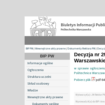
BIP PW
/
Wewnętrzne akty prawne
/
Dokumenty Rektora PW
/
Decyzj
Decyzja nr 2
BIP PW
Warszawskiej
Informacje ogólne
w sprawie ogłoszenia
Ogłoszenia
Politechnice Warszaws
Struktura uczelni
Pobierz plik
pdf 64
Skład osobowy
Władze
Wytworzył(a): JM Rektor P
Wewnętrzne akty prawne
Wprowadził(a) do BIP: Ann
Dokumenty ogólne