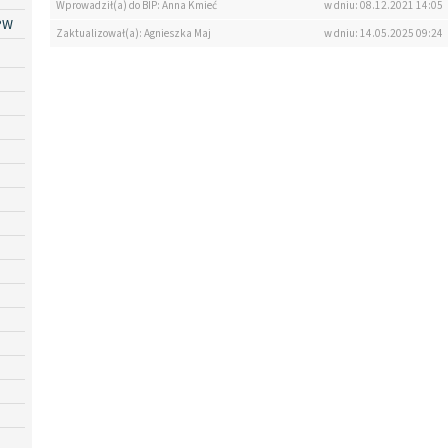
Wprowadził(a) do BIP: Anna Kmieć
w dniu: 08.12.2021 14:05
PW
Zaktualizował(a): Agnieszka Maj
w dniu: 14.05.2025 09:24