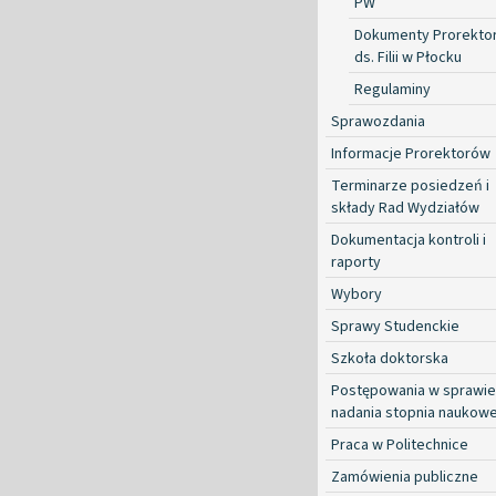
PW
Dokumenty Prorekto
ds. Filii w Płocku
Regulaminy
Sprawozdania
Informacje Prorektorów
Terminarze posiedzeń i
składy Rad Wydziałów
Dokumentacja kontroli i
raporty
Wybory
Sprawy Studenckie
Szkoła doktorska
Postępowania w sprawie
nadania stopnia naukow
Praca w Politechnice
Zamówienia publiczne