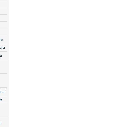
ra
ora
ra
lni
W
a