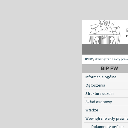
BIP PW
/
Wewnętrzne akty pra
BIP PW
Informacje ogólne
Ogłoszenia
Struktura uczelni
Skład osobowy
Władze
Wewnętrzne akty prawn
Dokumenty ogólne