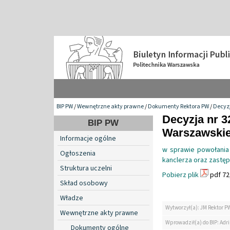
BIP PW
/
Wewnętrzne akty prawne
/
Dokumenty Rektora PW
/
Decyzj
Decyzja nr 3
BIP PW
Warszawskiej
Informacje ogólne
w sprawie powołania
Ogłoszenia
kanclerza oraz zastęp
Struktura uczelni
Pobierz plik
pdf 72
Skład osobowy
Władze
Wytworzył(a): JM Rektor P
Wewnętrzne akty prawne
Wprowadził(a) do BIP: Ad
Dokumenty ogólne