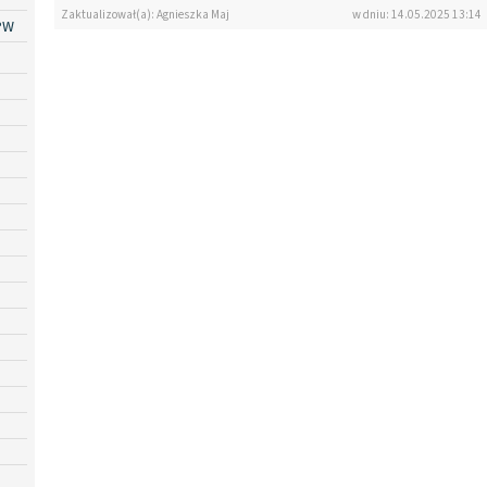
Zaktualizował(a): Agnieszka Maj
w dniu: 14.05.2025 13:14
PW