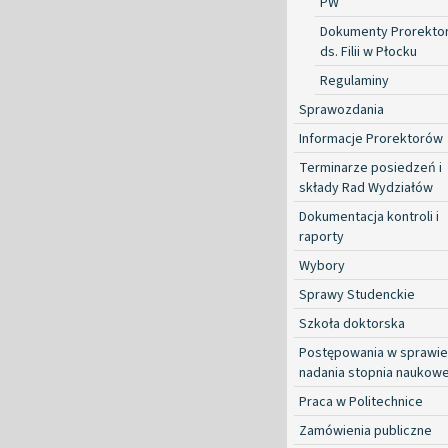
PW
Dokumenty Prorekto
ds. Filii w Płocku
Regulaminy
Sprawozdania
Informacje Prorektorów
Terminarze posiedzeń i
składy Rad Wydziałów
Dokumentacja kontroli i
raporty
Wybory
Sprawy Studenckie
Szkoła doktorska
Postępowania w sprawie
nadania stopnia naukow
Praca w Politechnice
Zamówienia publiczne