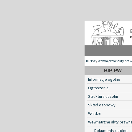
BIP PW
/
Wewnętrzne akty pra
BIP PW
Informacje ogólne
Ogłoszenia
Struktura uczelni
Skład osobowy
Władze
Wewnętrzne akty prawn
Dokumenty ogólne