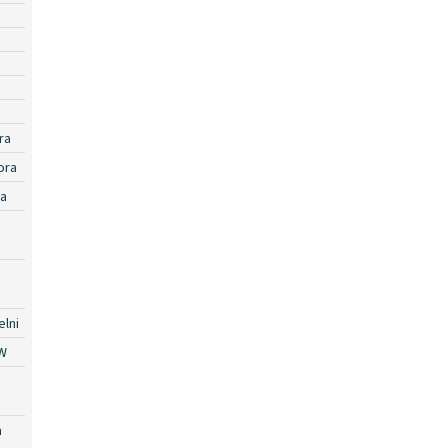
ra
ora
ra
lni
W
a