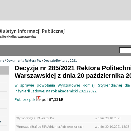
wne
/
Dokumenty Rektora PW
/
Decyzje Rektora
/
2021
Decyzja nr 285/2021 Rektora Politechn
Warszawskiej z dnia 20 października 20
w sprawie powołania Wydziałowej Komisji Stypendialnej dla
Inżynierii Lądowej na rok akademicki 2021/2022
Pobierz plik
pdf 67,33 kB
Wytworzył(a): JM Rektor PW
w dniu: 20.10.2021
e
Wprowadził(a) do BIP: Adrianna Aniszewska Łach
w dniu: 20.10.2021 13:35