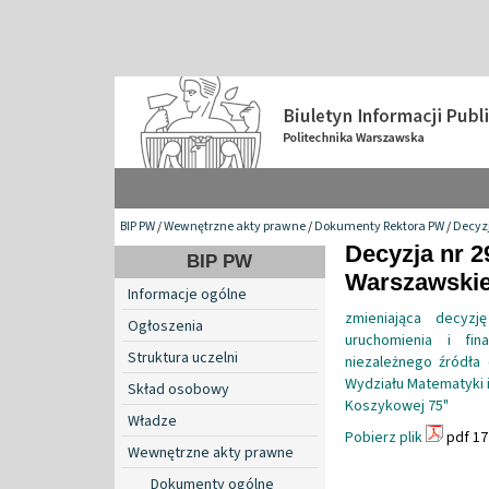
BIP PW
/
Wewnętrzne akty prawne
/
Dokumenty Rektora PW
/
Decyzj
Decyzja nr 2
BIP PW
Warszawskiej
Informacje ogólne
zmieniająca decyzj
Ogłoszenia
uruchomienia i fin
Struktura uczelni
niezależnego źródła 
Wydziału Matematyki i
Skład osobowy
Koszykowej 75"
Władze
Pobierz plik
pdf 17
Wewnętrzne akty prawne
Dokumenty ogólne