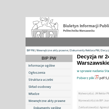
BIP PW
/
Wewnętrzne akty prawne
/
Dokumenty Rektora PW
/
Decyzj
Decyzja nr 2
BIP PW
Warszawskiej
Informacje ogólne
w sprawie nadania Sta
Ogłoszenia
Pobierz plik
pdf 5,
Struktura uczelni
Skład osobowy
Władze
Wytworzył(a): JM Rektor P
Wewnętrzne akty prawne
Wprowadził(a) do BIP: Jo
Zaktualizował(a): Agniesz
Dokumenty ogólne