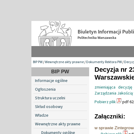
BIP PW
/
Wewnętrzne akty prawne
/
Dokumenty Rektora PW
/
Decyzj
Decyzja nr 2
BIP PW
Warszawskiej
Informacje ogólne
zmieniająca decyzj
Ogłoszenia
Zarządzania Jakością
Struktura uczelni
Pobierz plik
pdf 62
Skład osobowy
Władze
Załączniki:
Wewnętrzne akty prawne
w sprawie Zintegro
Dokumenty ogólne