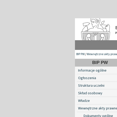
BIP PW
/
Wewnętrzne akty pra
BIP PW
Informacje ogólne
Ogłoszenia
Struktura uczelni
Skład osobowy
Władze
Wewnętrzne akty prawn
Dokumenty ogólne