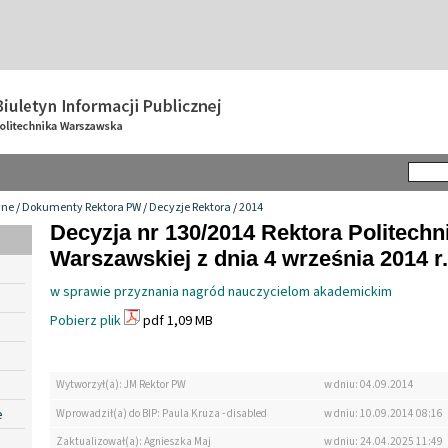
wne
/
Dokumenty Rektora PW
/
Decyzje Rektora
/
2014
Decyzja nr 130/2014 Rektora Politechn
Warszawskiej z dnia 4 września 2014 r.
w sprawie przyznania nagród nauczycielom akademickim
Pobierz plik
pdf 1,09 MB
Wytworzył(a): JM Rektor PW
w dniu: 04.09.2014
e
Wprowadził(a) do BIP: Paula Kruza - disabled
w dniu: 10.09.2014 08:16
Zaktualizował(a): Agnieszka Maj
w dniu: 24.04.2025 11:49