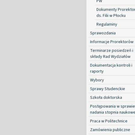
PW
Dokumenty Prorekto
ds. Filii w Płocku
Regulaminy
Sprawozdania
Informacje Prorektorów
Terminarze posiedzeń i
składy Rad Wydziałów
Dokumentacja kontroli i
raporty
Wybory
Sprawy Studenckie
Szkoła doktorska
Postępowania w sprawie
nadania stopnia naukow
Praca w Politechnice
Zamówienia publiczne