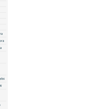
ra
ora
ra
lni
W
a