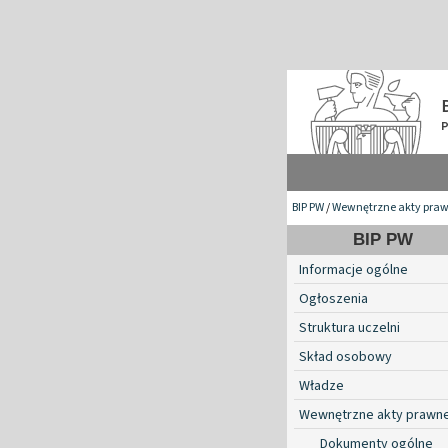
BIP PW
/
Wewnętrzne akty pra
BIP PW
Informacje ogólne
Ogłoszenia
Struktura uczelni
Skład osobowy
Władze
Wewnętrzne akty prawn
Dokumenty ogólne