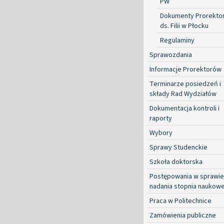
PW
Dokumenty Prorekto
ds. Filii w Płocku
Regulaminy
Sprawozdania
Informacje Prorektorów
Terminarze posiedzeń i
składy Rad Wydziałów
Dokumentacja kontroli i
raporty
Wybory
Sprawy Studenckie
Szkoła doktorska
Postępowania w sprawie
nadania stopnia naukow
Praca w Politechnice
Zamówienia publiczne