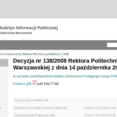
wne
/
Dokumenty Rektora PW
/
Decyzje Rektora
/
2008
Decyzja nr 138/2008 Rektora Politechn
Warszawskiej z dnia 14 października 20
w sprawie powołania kierownika Seminarium Pedagogicznego Poli
Pobierz plik
pdf 158,77 kB
Wytworzył(a): JM Rektor PW
e
Wprowadził(a) do BIP: Arkadiusz Borowski
w dniu: 14.10.2008 14:40
Zaktualizował(a): Agnieszka Maj
w dniu: 11.04.2025 10:31