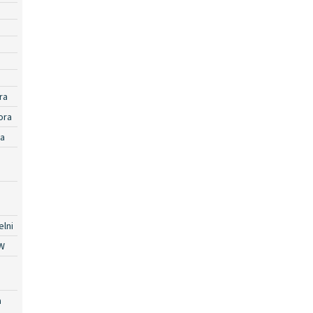
ra
ora
ra
lni
W
a