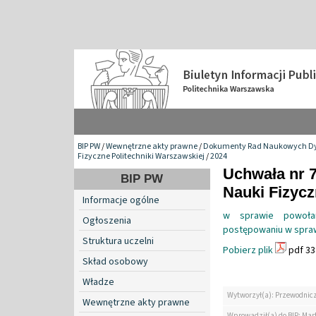
BIP PW
/
Wewnętrzne akty prawne
/
Dokumenty Rad Naukowych Dy
Fizyczne Politechniki Warszawskiej
/
2024
Uchwała nr 
BIP PW
Nauki Fizyc
Informacje ogólne
w sprawie powoła
Ogłoszenia
postępowaniu w spraw
Struktura uczelni
Pobierz plik
pdf 33
Skład osobowy
Władze
Wytworzył(a): Przewodnic
Wewnętrzne akty prawne
Wprowadził(a) do BIP: Mar