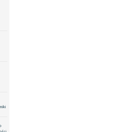
niki
o
ości