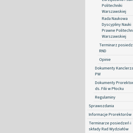
Politechniki
Warszawskiej
Rada Naukowa
Dyscypliny Nauki
Prawne Politechni
Warszawskiej
Terminarz posied
RND
Opinie
Dokumenty Kanclerz
PW
Dokumenty Prorekto
ds. Filii w Płocku
Regulaminy
Sprawozdania
Informacje Prorektorów
Terminarze posiedzeń i
składy Rad Wydziałów