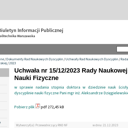
wne
/
Dokumenty Rad Naukowych Dyscyplin
/
Uchwały Rad Naukowych Dyscyplin
/
Rada
skiej
/
2023
Uchwała nr 15/12/2023 Rady Naukowej
Nauki Fizyczne
w sprawie nadania stopnia doktora w dziedzinie nauk ścisł
dyscyplinie nauki fizyczne Pani mgr inż. Aleksandrze Dzięgielewski
Pobierz plik
pdf 272,45 kB
e
Wytworzył(a): Przewodniczący RND NF
w dniu: 21.12.2023