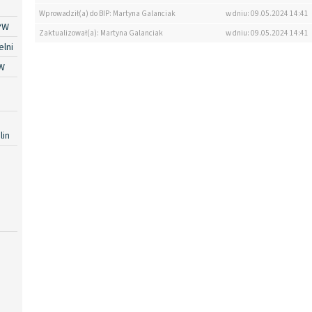
Wprowadził(a) do BIP: Martyna Galanciak
w dniu: 09.05.2024 14:41
PW
Zaktualizował(a): Martyna Galanciak
w dniu: 09.05.2024 14:41
lni
W
lin