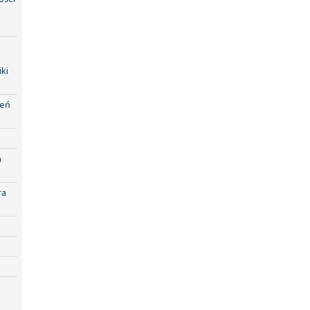
ki
zeń
a
ra