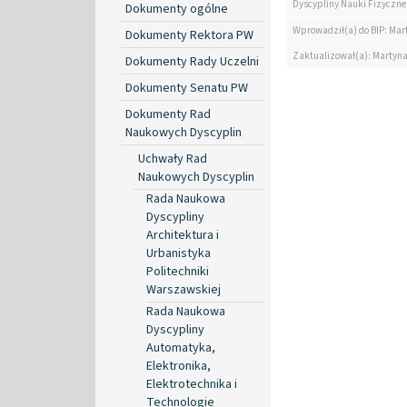
Dyscypliny Nauki Fizyczne
Dokumenty ogólne
Wprowadził(a) do BIP: Mar
Dokumenty Rektora PW
Zaktualizował(a): Martyn
Dokumenty Rady Uczelni
Dokumenty Senatu PW
Dokumenty Rad
Naukowych Dyscyplin
Uchwały Rad
Naukowych Dyscyplin
Rada Naukowa
Dyscypliny
Architektura i
Urbanistyka
Politechniki
Warszawskiej
Rada Naukowa
Dyscypliny
Automatyka,
Elektronika,
Elektrotechnika i
Technologie