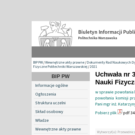
BIP PW
/
Wewnętrzne akty prawne
/
Dokumenty Rad Naukowych Dy
Fizyczne Politechniki Warszawskiej
/
2021
Uchwała nr 
BIP PW
Nauki Fizyc
Informacje ogólne
w sprawie powołania 
Ogłoszenia
powołania komisji p
Struktura uczelni
Pani mgr inż. Katarzyn
Skład osobowy
Pobierz plik
pdf 34
Władze
Wewnętrzne akty prawne
Wytworzył(a): Przewodnic