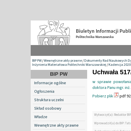
BIP PW
/
Wewnętrzne akty prawne
/
Dokumenty Rad Naukowych Dy
Inżynieria Materiałowa Politechniki Warszawskiej
/
Kadencja 2020
Uchwała 517/
BIP PW
w sprawie powołania
Informacje ogólne
doktora Panu mgr. inż
Ogłoszenia
Pobierz plik
pdf 92
Struktura uczelni
Skład osobowy
Wytworzył(a): Redaktor BI
Władze
Wprowadził(a) do BIP: Tat
Wewnętrzne akty prawne