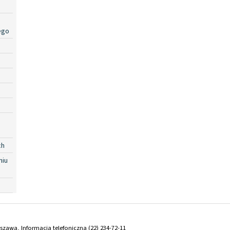
ego
ch
niu
arszawa, Informacja telefoniczna (22) 234-72-11