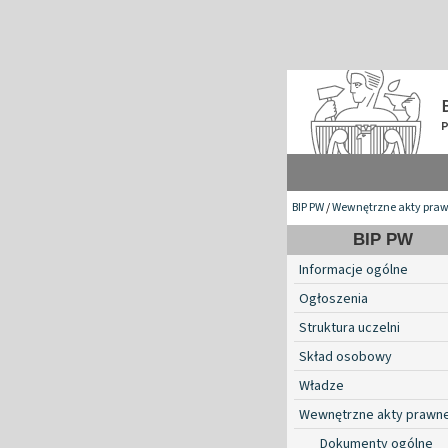
BIP PW
/
Wewnętrzne akty pra
BIP PW
Informacje ogólne
Ogłoszenia
Struktura uczelni
Skład osobowy
Władze
Wewnętrzne akty prawn
Dokumenty ogólne