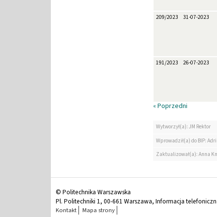
209/2023
31-07-2023
191/2023
26-07-2023
« Poprzedni
Wytworzył(a): JM Rektor
Wprowadził(a) do BIP: Ad
Zaktualizował(a): Anna K
© Politechnika Warszawska
Pl. Politechniki 1, 00-661 Warszawa, Informacja telefonicz
Kontakt
Mapa strony