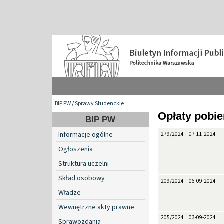
BIP PW
/
Sprawy Studenckie
Opłaty pobi
BIP PW
Informacje ogólne
279/2024
07-11-2024
Ogłoszenia
Struktura uczelni
Skład osobowy
209/2024
06-09-2024
Władze
Wewnętrzne akty prawne
205/2024
03-09-2024
Sprawozdania