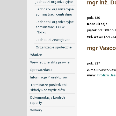
jednostki organizacyjne
mgr inż. D
Jednostki organizacyjne
administracji centralnej
pok. 130
Jednostki organizacyjne
Konsultacje:
administracji Filii w
piątek od 9:00 do 
Płocku
tel. wew.:
(22) 23
Jednostki zewnętrzne
Organizacje społeczne
mgr Vasco
Władze
Wewnętrzne akty prawne
pok. 227
Sprawozdania
e-mail:
vasco
.
vas
www:
Profil w Ba
Informacje Prorektorów
Terminarze posiedzeń i
składy Rad Wydziałów
Dokumentacja kontroli i
raporty
Wybory