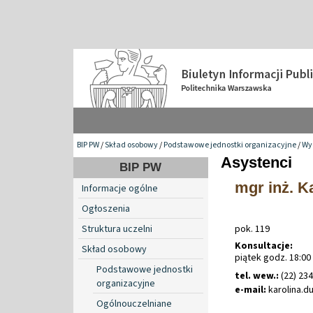
BIP PW
/
Skład osobowy
/
Podstawowe jednostki organizacyjne
/
Wyd
Asystenci
BIP PW
mgr inż. K
Informacje ogólne
Ogłoszenia
Struktura uczelni
pok. 119
Konsultacje:
Skład osobowy
piątek godz. 18:00 
Podstawowe jednostki
tel. wew.:
(22) 23
organizacyjne
e-mail:
karolina
.
d
Ogólnouczelniane