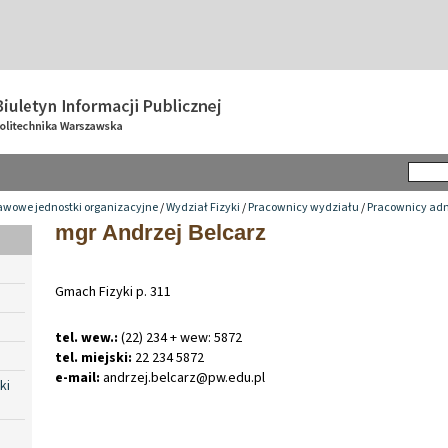
awowe jednostki organizacyjne
/
Wydział Fizyki
/
Pracownicy wydziału
/
Pracownicy adm
mgr Andrzej Belcarz
Gmach Fizyki p. 311
tel. wew.:
(22) 234 + wew: 5872
tel. miejski:
22 234 5872
e-mail:
andrzej
.
belcarz@pw
.
edu
.
pl
ki