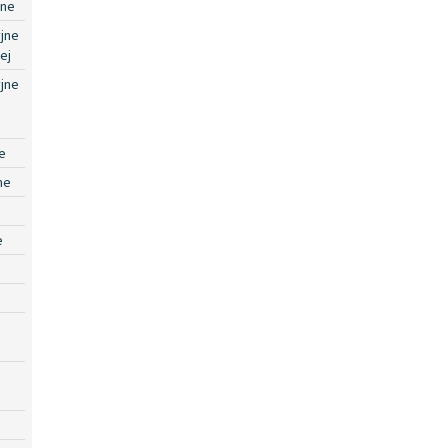
jne
jne
ej
jne
e
ne
e