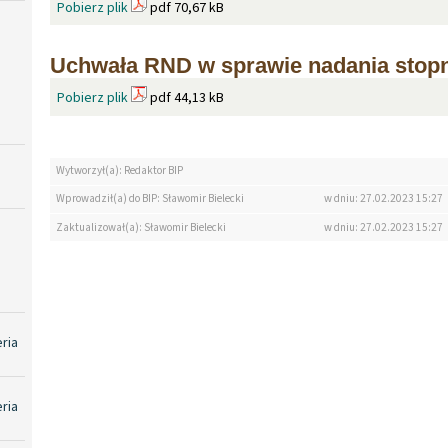
Pobierz plik
pdf 70,67 kB
Uchwała RND w sprawie nadania stopn
Pobierz plik
pdf 44,13 kB
Wytworzył(a): Redaktor BIP
Wprowadził(a) do BIP: Sławomir Bielecki
w dniu: 27.02.2023 15:27
Zaktualizował(a): Sławomir Bielecki
w dniu: 27.02.2023 15:27
eria
eria