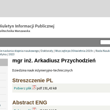
ie nadania stopnia naukowego
/
Doktoraty
/
Wszczęte po 30 kwietnia 2019 r.
/
Rada Nauko
getyka
/
2023
mgr inż. Arkadiusz Przychodzień
Dziedzina nauk inżynieryjno-technicznych
Streszczenie PL
Pobierz plik
pdf 191,43 kB
Abstract ENG
e