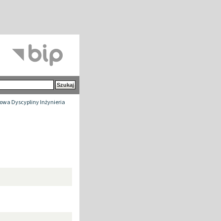
wa Dyscypliny Inżynieria