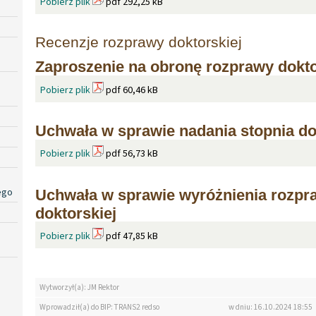
Pobierz plik
pdf 292,25 kB
Recenzje rozprawy doktorskiej
Zaproszenie na obronę rozprawy dokto
Pobierz plik
pdf 60,46 kB
Uchwała w sprawie nadania stopnia do
Pobierz plik
pdf 56,73 kB
ego
Uchwała w sprawie wyróżnienia rozpr
doktorskiej
Pobierz plik
pdf 47,85 kB
Wytworzył(a): JM Rektor
Wprowadził(a) do BIP: TRANS2 redso
w dniu: 16.10.2024 18:55