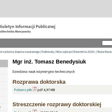
ie nadania stopnia naukowego
/
Doktoraty
/
Wszczęte po 30 kwietnia 2019 r.
/
Rada Nauko
Mgr inż. Tomasz Benedysiuk
Dziedzina: nauk inżynieryjno-technicznych
Rozprawa doktorska
Pobierz plik
pdf 4,97 MB
Streszczenie rozprawy doktorskiej
e