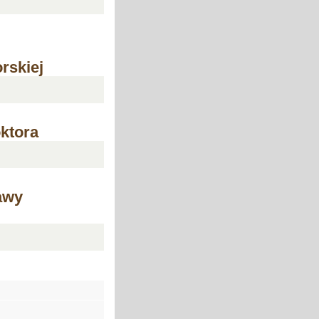
rskiej
ktora
awy