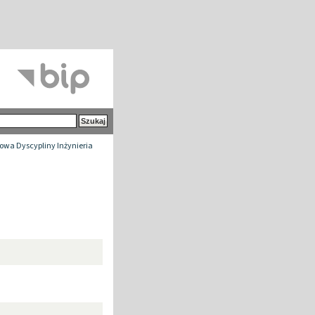
wa Dyscypliny Inżynieria