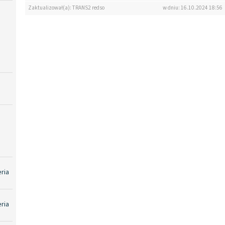
Zaktualizował(a): TRANS2 redso
w dniu: 16.10.2024 18:56
eria
eria