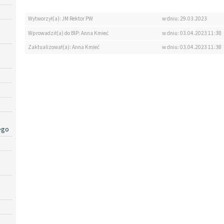
Wytworzył(a): JM Rektor PW
w dniu: 29.03.2023
Wprowadził(a) do BIP: Anna Kmieć
w dniu: 03.04.2023 11:38
Zaktualizował(a): Anna Kmieć
w dniu: 03.04.2023 11:38
ego