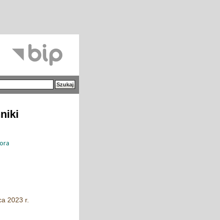
niki
ora
a 2023 r.