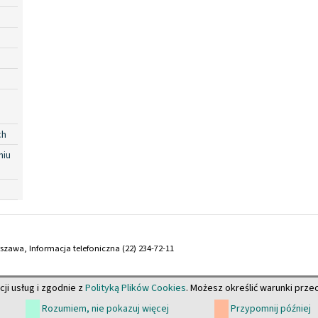
ch
niu
arszawa, Informacja telefoniczna (22) 234-72-11
cji usług i zgodnie z
Polityką Plików Cookies
. Możesz określić warunki prz
Rozumiem, nie pokazuj więcej
Przypomnij później