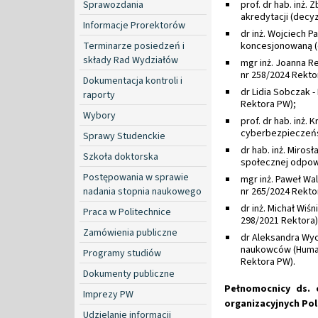
Sprawozdania
prof. dr hab. inż.
akredytacji (decy
Informacje Prorektorów
dr inż. Wojciech 
Terminarze posiedzeń i
koncesjonowaną (d
składy Rad Wydziałów
mgr inż. Joanna R
nr 258/2024 Rekto
Dokumentacja kontroli i
dr Lidia Sobczak -
raporty
Rektora PW);
Wybory
prof. dr hab. inż.
cyberbezpieczeńs
Sprawy Studenckie
dr hab. inż. Miros
Szkoła doktorska
społecznej odpowi
Postępowania w sprawie
mgr inż. Paweł Wa
nadania stopnia naukowego
nr 265/2024 Rekto
dr inż. Michał Wiś
Praca w Politechnice
298/2021 Rektora)
Zamówienia publiczne
dr Aleksandra Wyc
naukowców (Human
Programy studiów
Rektora PW).
Dokumenty publiczne
Pełnomocnicy ds.
Imprezy PW
organizacyjnych Pol
Udzielanie informacji