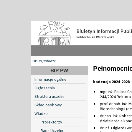
BIP PW
/
Władze
Pełnomocnic
BIP PW
Informacje ogólne
kadencja 2024-2028
Ogłoszenia
mgr inż. Paulina 
Struktura uczelni
244/2024 Rektora 
prof. dr hab. inż.
Skład osobowy
Biotechnologii (d
Władze
dr hab. inż. Rober
działalnością kon
Prorektorzy
dr inż. Olgierd Go
Rada Uczelni