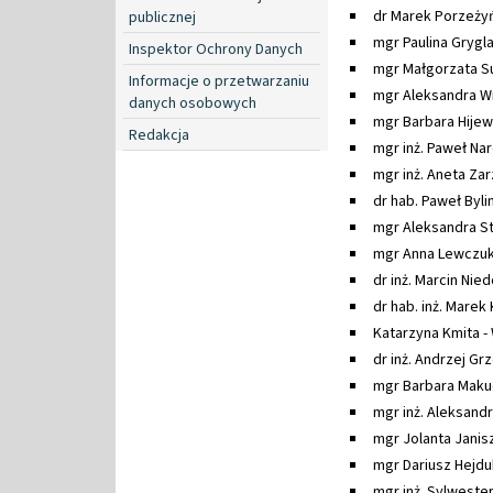
dr Marek Porzeżyń
publicznej
mgr Paulina Grygl
Inspektor Ochrony Danych
mgr Małgorzata S
Informacje o przetwarzaniu
mgr Aleksandra W
danych osobowych
mgr Barbara Hijews
Redakcja
mgr inż. Paweł Nar
mgr inż. Aneta Zar
dr hab. Paweł Bylin
mgr Aleksandra St
mgr Anna Lewczuk 
dr inż. Marcin Nied
dr hab. inż. Marek
Katarzyna Kmita -
dr inż. Andrzej Gr
mgr Barbara Maku
mgr inż. Aleksandr
mgr Jolanta Jani
mgr Dariusz Hejdu
mgr inż. Sylwester