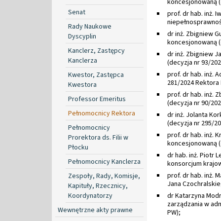
koncesjonowaną (d
Senat
prof. dr hab. inż.
niepełnosprawnośc
Rady Naukowe
dr inż. Zbigniew G
Dyscyplin
koncesjonowaną (d
Kanclerz, Zastępcy
dr inż. Zbigniew 
Kanclerza
(decyzja nr 93/20
prof. dr hab. inż.
Kwestor, Zastępca
281/2024 Rektora 
Kwestora
prof. dr hab. inż
Professor Emeritus
(decyzja nr 90/20
Pełnomocnicy Rektora
dr inż. Jolanta K
(decyzja nr 295/2
Pełnomocnicy
prof. dr hab. inż.
Prorektora ds. Filii w
koncesjonowaną (d
Płocku
dr hab. inż. Piotr
Pełnomocnicy Kanclerza
konsorcjum krajow
prof. dr hab. inż
Zespoły, Rady, Komisje,
Jana Czochralskie
Kapituły, Rzecznicy,
Koordynatorzy
dr Katarzyna Mod
zarządzania w admi
Wewnętrzne akty prawne
PW);