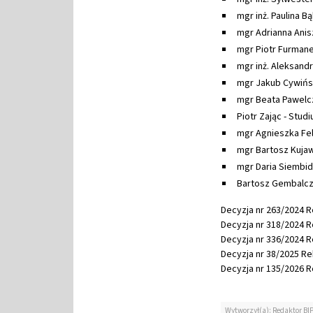
mgr inż. Paulina Bą
mgr Adrianna Anis
mgr Piotr Furmane
mgr inż. Aleksand
mgr Jakub Cywińs
mgr Beata Pawelc
Piotr Zając - Stu
mgr Agnieszka Fel
mgr Bartosz Kujaw
mgr Daria Siembida
Bartosz Gembalcz
Decyzja nr 263/2024 R
Decyzja nr 318/2024 Re
Decyzja nr 336/2024 Re
Decyzja nr 38/2025 Rek
Decyzja nr 135/2026 R
Wytworzył(a): Redaktor BI