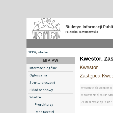
BIP PW
/
Władze
Kwestor, Za
BIP PW
Kwestor
Informacje ogólne
Zastępca Kwes
Ogłoszenia
Struktura uczelni
Wytworzył(a): Redaktor BI
Skład osobowy
Wprowadził(a) do BIP: Ad
Władze
Zaktualizował(a): Paula K
Prorektorzy
Rada Uczelni