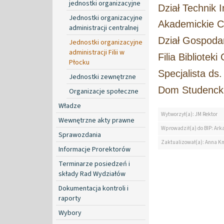
jednostki organizacyjne
Dział Technik 
Jednostki organizacyjne
Akademickie C
administracji centralnej
Dział Gospoda
Jednostki organizacyjne
administracji Filii w
Filia Bibliotek
Płocku
Specjalista ds
Jednostki zewnętrzne
Dom Studencki
Organizacje społeczne
Władze
Wytworzył(a): JM Rektor
Wewnętrzne akty prawne
Wprowadził(a) do BIP: Ark
Sprawozdania
Zaktualizował(a): Anna K
Informacje Prorektorów
Terminarze posiedzeń i
składy Rad Wydziałów
Dokumentacja kontroli i
raporty
Wybory