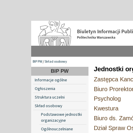
BIP PW
/
Skład osobowy
Jednostki or
BIP PW
Zastępca Kancl
Informacje ogólne
Biuro Prorekto
Ogłoszenia
Struktura uczelni
Psycholog
Skład osobowy
Kwestura
Podstawowe jednostki
Biuro ds. Zam
organizacyjne
Dział Spraw 
Ogólnouczelniane