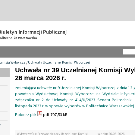
omisja Wyborcza
/
Uchwały Uczelnianej Komisji Wyborczej
Uchwała nr 39 Uczelnianej Komisji Wy
26 marca 2026 r.
zmieniająca uchwałę nr 9 Uczelnianej Komisji Wyborczej z dnia 12 
powołania Wydziałowej Komisji Wyborczej na Wydziale lnżynier
załączniku nr 2 do Uchwały nr 414/U/2023 Senatu Politechniki
listopada 2023 r. w sprawie wyborów w Politechnice Warszawskiej
Pobierz plik
pdf 707,53 kB
e
Wytworzył(a): Przewodniczący Uczelnianej Komisji
w dniu: 26.03.2026