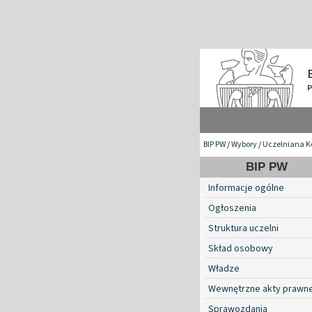
BIP PW
/
Wybory
/
Uczelniana K
BIP PW
Informacje ogólne
Ogłoszenia
Struktura uczelni
Skład osobowy
Władze
Wewnętrzne akty prawn
Sprawozdania