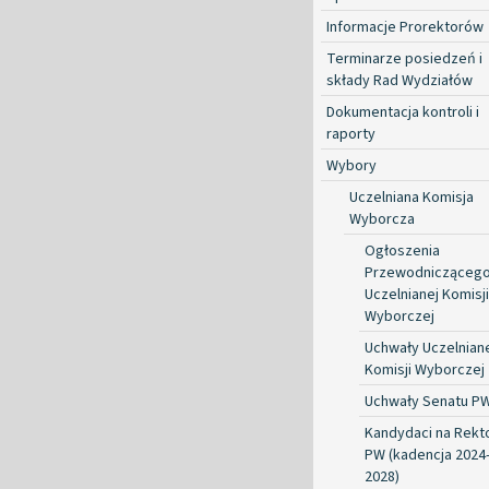
Informacje Prorektorów
Terminarze posiedzeń i
składy Rad Wydziałów
Dokumentacja kontroli i
raporty
Wybory
Uczelniana Komisja
Wyborcza
Ogłoszenia
Przewodnicząceg
Uczelnianej Komisji
Wyborczej
Uchwały Uczelnian
Komisji Wyborczej
Uchwały Senatu P
Kandydaci na Rekt
PW (kadencja 2024
2028)