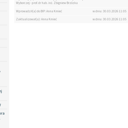
Wyborczej - prof. dr hab. inż. Zbigniew Brzózka
Wprowadził(a) do BIP: Anna Kmieć
w dniu: 30.03.2026 11:05
Zaktualizował(a): Anna Kmieć
w dniu: 30.03.2026 11:05
o
ej
W
ora
-