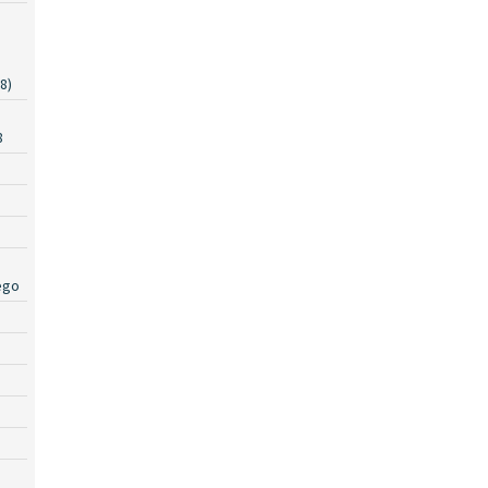
8)
a
8
ego