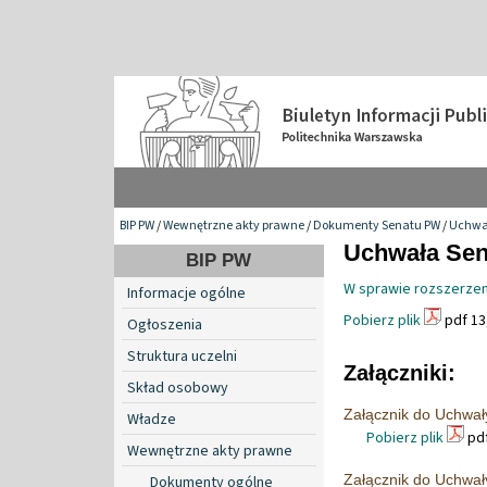
BIP PW
/
Wewnętrzne akty prawne
/
Dokumenty Senatu PW
/
Uchwa
Uchwała Sen
BIP PW
W sprawie rozszerzen
Informacje ogólne
Pobierz plik
pdf 13
Ogłoszenia
Struktura uczelni
Załączniki:
Skład osobowy
Załącznik do Uchwał
Władze
Pobierz plik
pdf
Wewnętrzne akty prawne
Załącznik do Uchwał
Dokumenty ogólne