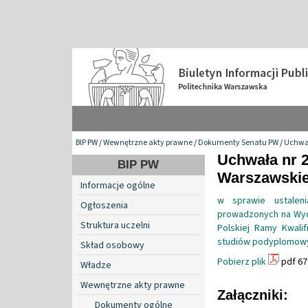
BIP PW
/
Wewnętrzne akty prawne
/
Dokumenty Senatu PW
/
Uchwa
Uchwała nr 2
BIP PW
Warszawskiej
Informacje ogólne
w sprawie ustale
Ogłoszenia
prowadzonych na Wydz
Struktura uczelni
Polskiej Ramy Kwalif
studiów podyplomow
Skład osobowy
Pobierz plik
pdf 67
Władze
Wewnętrzne akty prawne
Załączniki:
Dokumenty ogólne