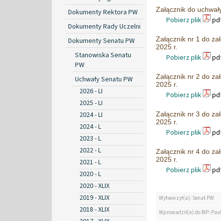
Załącznik do uchwał
Dokumenty Rektora PW
Pobierz plik
pdf
Dokumenty Rady Uczelni
Załącznik nr 1 do za
Dokumenty Senatu PW
2025 r.
Stanowiska Senatu
Pobierz plik
pdf
PW
Załącznik nr 2 do za
Uchwały Senatu PW
2025 r.
2026 - LI
Pobierz plik
pdf
2025 - LI
2024 - LI
Załącznik nr 3 do za
2025 r.
2024 - L
Pobierz plik
pdf
2023 - L
2022 - L
Załącznik nr 4 do za
2025 r.
2021 - L
Pobierz plik
pdf
2020 - L
2020 - XLIX
2019 - XLIX
Wytworzył(a): Senat PW
2018 - XLIX
Wprowadził(a) do BIP: Pau