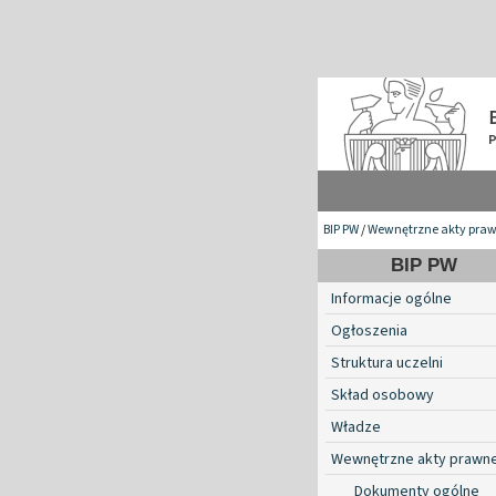
BIP PW
/
Wewnętrzne akty pra
BIP PW
Informacje ogólne
Ogłoszenia
Struktura uczelni
Skład osobowy
Władze
Wewnętrzne akty prawn
Dokumenty ogólne