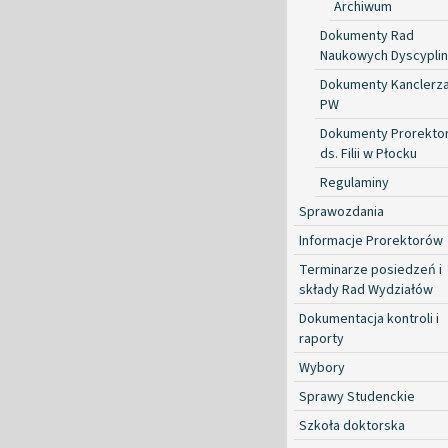
Archiwum
Dokumenty Rad
Naukowych Dyscyplin
Dokumenty Kanclerz
PW
Dokumenty Prorekto
ds. Filii w Płocku
Regulaminy
Sprawozdania
Informacje Prorektorów
Terminarze posiedzeń i
składy Rad Wydziałów
Dokumentacja kontroli i
raporty
Wybory
Sprawy Studenckie
Szkoła doktorska