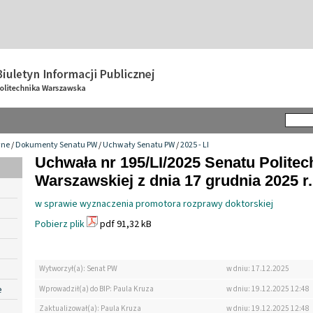
wne
/
Dokumenty Senatu PW
/
Uchwały Senatu PW
/
2025 - LI
Uchwała nr 195/LI/2025 Senatu Politec
Warszawskiej z dnia 17 grudnia 2025 r.
w sprawie wyznaczenia promotora rozprawy doktorskiej
Pobierz plik
pdf 91,32 kB
Wytworzył(a): Senat PW
w dniu: 17.12.2025
e
Wprowadził(a) do BIP: Paula Kruza
w dniu: 19.12.2025 12:48
Zaktualizował(a): Paula Kruza
w dniu: 19.12.2025 12:48