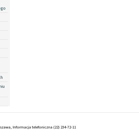
ego
ch
niu
arszawa, Informacja telefoniczna (22) 234-72-11