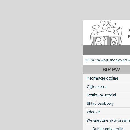
BIP PW
/
Wewnętrzne akty pra
BIP PW
Informacje ogólne
Ogłoszenia
Struktura uczelni
Skład osobowy
Władze
Wewnętrzne akty prawn
Dokumenty ogólne