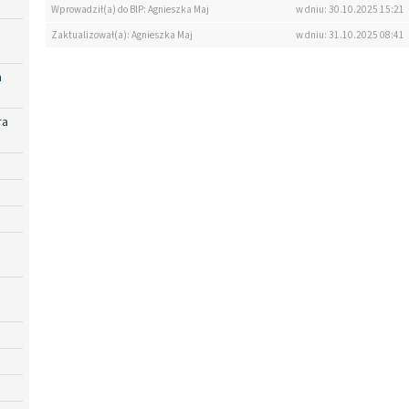
Wprowadził(a) do BIP: Agnieszka Maj
w dniu: 30.10.2025 15:21
Zaktualizował(a): Agnieszka Maj
w dniu: 31.10.2025 08:41
a
ra