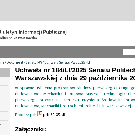
wne
/
Dokumenty Senatu PW
/
Uchwały Senatu PW
/
2025 - LI
Uchwała nr 184/LI/2025 Senatu Politec
Warszawskiej z dnia 29 października 20
w sprawie ustalenia programów studiów pierwszego i drugiego
Budownictwo, Mechanika i Budowa Maszyn, Technologia Ch
pierwszego stopnia na kierunku Inżynieria Środowiska pro
Budownictwa, Mechaniki i Petrochemii Politechniki Warszawskiej
Pobierz plik
pdf 68,05 kB
e
Załączniki: