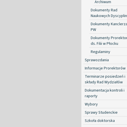
Archiwum
Dokumenty Rad
Naukowych Dyscyplin
Dokumenty Kanclerz
PW
Dokumenty Prorekto
ds. Filii w Płocku
Regulaminy
Sprawozdania
Informacje Prorektorów
Terminarze posiedzeń i
składy Rad Wydziałów
Dokumentacja kontroli i
raporty
Wybory
Sprawy Studenckie
Szkoła doktorska