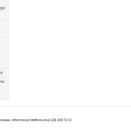
ego
ch
niu
arszawa, Informacja telefoniczna (22) 234-72-11