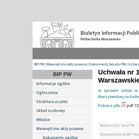
BIP PW
/
Wewnętrzne akty prawne
/
Dokumenty Senatu PW
/
Uchwa
Uchwała nr 1
BIP PW
Warszawskiej
Informacje ogólne
w sprawie zmian w s
Ogłoszenia
Warszawskiej na kade
Struktura uczelni
Pobierz plik
pdf 72
Skład osobowy
Władze
Wytworzył(a): Senat PW
Wewnętrzne akty prawne
Wprowadził(a) do BIP: Pau
Dokumenty ogólne