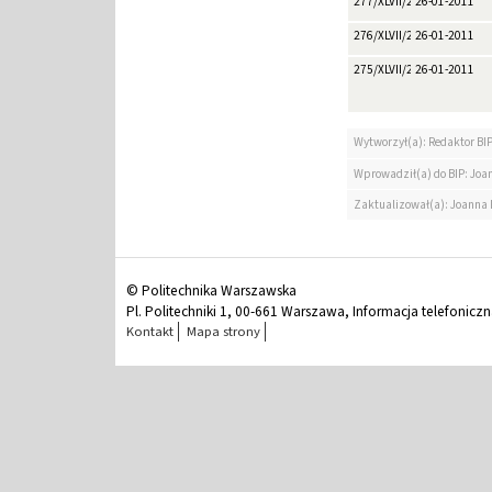
277/XLVII/2011
26-01-2011
276/XLVII/2011
26-01-2011
275/XLVII/2011
26-01-2011
Wytworzył(a): Redaktor BI
Wprowadził(a) do BIP: Jo
Zaktualizował(a): Joanna
© Politechnika Warszawska
Pl. Politechniki 1, 00-661 Warszawa, Informacja telefonicz
Kontakt
Mapa strony