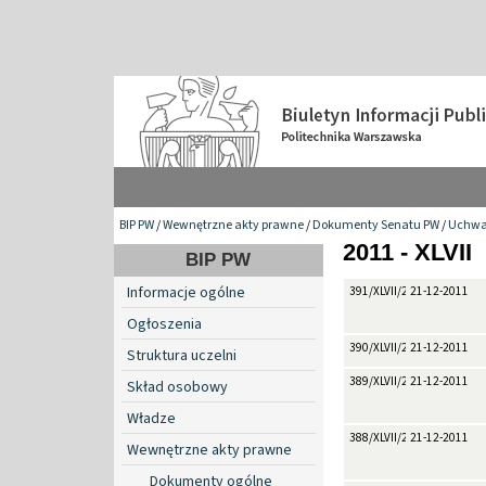
BIP PW
/
Wewnętrzne akty prawne
/
Dokumenty Senatu PW
/
Uchwa
2011 - XLVII
BIP PW
Informacje ogólne
391/XLVII/2011
21-12-2011
Ogłoszenia
390/XLVII/2011
21-12-2011
Struktura uczelni
389/XLVII/2011
21-12-2011
Skład osobowy
Władze
388/XLVII/2011
21-12-2011
Wewnętrzne akty prawne
Dokumenty ogólne