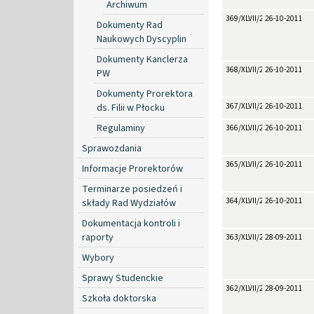
Archiwum
369/XLVII/2011
26-10-2011
Dokumenty Rad
Naukowych Dyscyplin
Dokumenty Kanclerza
368/XLVII/2011
26-10-2011
PW
Dokumenty Prorektora
ds. Filii w Płocku
367/XLVII/2011
26-10-2011
Regulaminy
366/XLVII/2011
26-10-2011
Sprawozdania
365/XLVII/2011
26-10-2011
Informacje Prorektorów
Terminarze posiedzeń i
364/XLVII/2011
26-10-2011
składy Rad Wydziałów
Dokumentacja kontroli i
raporty
363/XLVII/2011
28-09-2011
Wybory
Sprawy Studenckie
362/XLVII/2011
28-09-2011
Szkoła doktorska