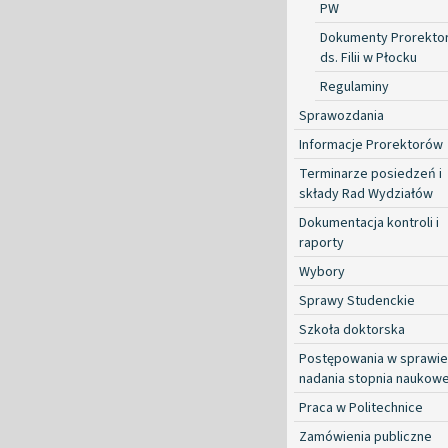
PW
Dokumenty Prorekto
ds. Filii w Płocku
Regulaminy
Sprawozdania
Informacje Prorektorów
Terminarze posiedzeń i
składy Rad Wydziałów
Dokumentacja kontroli i
raporty
Wybory
Sprawy Studenckie
Szkoła doktorska
Postępowania w sprawie
nadania stopnia naukow
Praca w Politechnice
Zamówienia publiczne