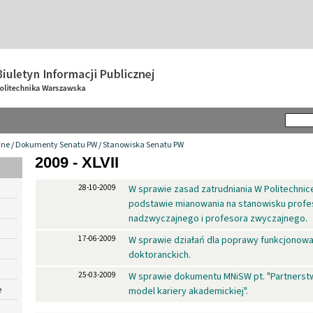
wne
/
Dokumenty Senatu PW
/
Stanowiska Senatu PW
2009 - XLVII
28-10-2009
W sprawie zasad zatrudniania W Politechnic
podstawie mianowania na stanowisku profe
nadzwyczajnego i profesora zwyczajnego.
17-06-2009
W sprawie działań dla poprawy funkcjonowa
doktoranckich.
25-03-2009
W sprawie dokumentu MNiSW pt. "Partnerst
e
model kariery akademickiej".