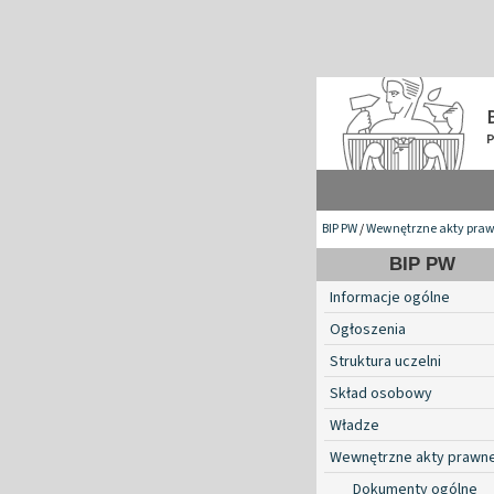
BIP PW
/
Wewnętrzne akty pra
BIP PW
Informacje ogólne
Ogłoszenia
Struktura uczelni
Skład osobowy
Władze
Wewnętrzne akty prawn
Dokumenty ogólne