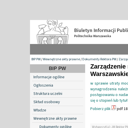
BIP PW
/
Wewnętrzne akty prawne
/
Dokumenty Rektora PW
/
Zarzą
Zarządzenie 
BIP PW
Warszawskiej
Informacje ogólne
w sprawie utraty moc
Ogłoszenia
wynagrodzenia należ
Struktura uczelni
postępowaniu o nadan
się o stopień lub tyt
Skład osobowy
Pobierz plik
pdf 18
Władze
Wewnętrzne akty prawne
Dokumenty ogólne
Wytworzył(a): JM Rektor P