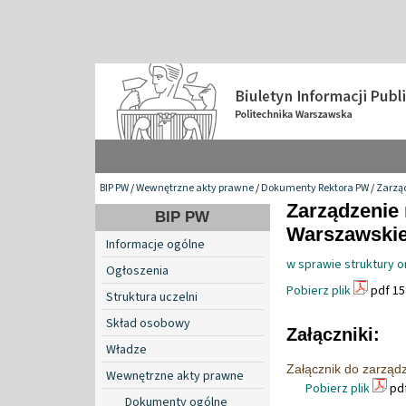
BIP PW
/
Wewnętrzne akty prawne
/
Dokumenty Rektora PW
/
Zarzą
Zarządzenie 
BIP PW
Warszawskiej
Informacje ogólne
w sprawie struktury o
Ogłoszenia
Pobierz plik
pdf 15
Struktura uczelni
Skład osobowy
Załączniki:
Władze
Załącznik do zarząd
Wewnętrzne akty prawne
Pobierz plik
pdf
Dokumenty ogólne