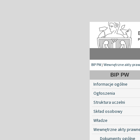
BIP PW
/
Wewnętrzne akty pra
BIP PW
Informacje ogólne
Ogłoszenia
Struktura uczelni
Skład osobowy
Władze
Wewnętrzne akty prawn
Dokumenty ogólne