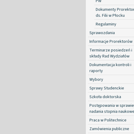
PW
Dokumenty Prorekto
ds. Filii w Płocku
Regulaminy
Sprawozdania
Informacje Prorektorów
Terminarze posiedzeń i
składy Rad Wydziałów
Dokumentacja kontroli i
raporty
Wybory
Sprawy Studenckie
Szkoła doktorska
Postępowania w sprawie
nadania stopnia naukow
Praca w Politechnice
Zamówienia publiczne