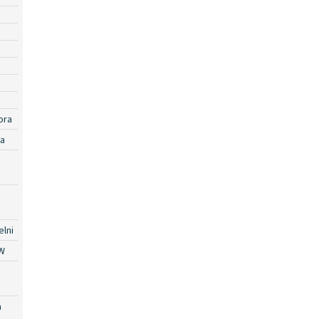
ora
ra
lni
W
a