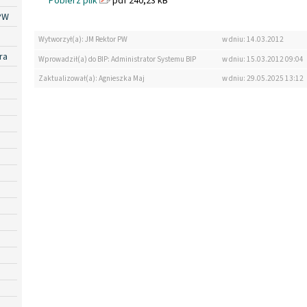
Pobierz plik
pdf 240,23 kB
PW
Wytworzył(a): JM Rektor PW
w dniu: 14.03.2012
ra
Wprowadził(a) do BIP: Administrator Systemu BIP
w dniu: 15.03.2012 09:04
Zaktualizował(a): Agnieszka Maj
w dniu: 29.05.2025 13:12