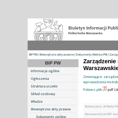
BIP PW
/
Wewnętrzne akty prawne
/
Dokumenty Rektora PW
/
Zarzą
Zarządzenie 
BIP PW
Warszawskiej
Informacje ogólne
Zmieniające zarządze
Ogłoszenia
wprowadzenia Instrukc
Struktura uczelni
Pobierz plik
pdf 14
Skład osobowy
Władze
Wytworzył(a): JM Rektor P
Wewnętrzne akty prawne
Wprowadził(a) do BIP: Jo
Dokumenty ogólne