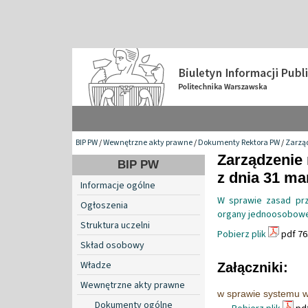
BIP PW
/
Wewnętrzne akty prawne
/
Dokumenty Rektora PW
/
Zarzą
Zarządzenie 
BIP PW
z dnia 31 ma
Informacje ogólne
W sprawie zasad pr
Ogłoszenia
organy jednoosobowe 
Struktura uczelni
Pobierz plik
pdf 76
Skład osobowy
Władze
Załączniki:
Wewnętrzne akty prawne
w sprawie systemu w
Dokumenty ogólne