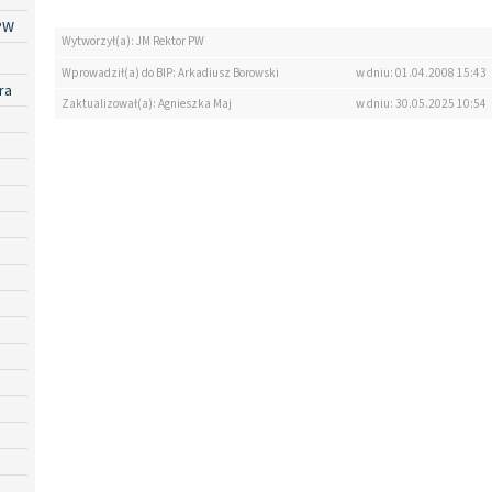
PW
Wytworzył(a): JM Rektor PW
Wprowadził(a) do BIP: Arkadiusz Borowski
w dniu: 01.04.2008 15:43
ra
Zaktualizował(a): Agnieszka Maj
w dniu: 30.05.2025 10:54