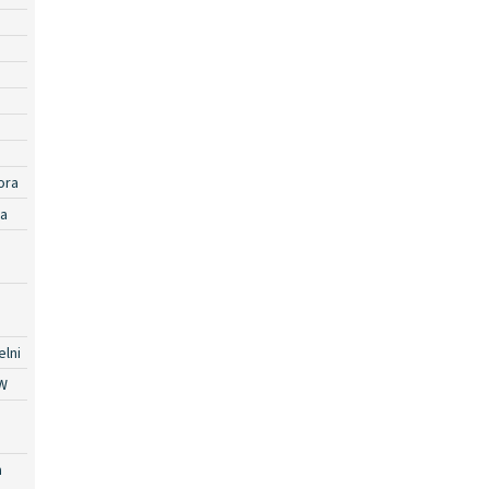
ora
ra
lni
W
a