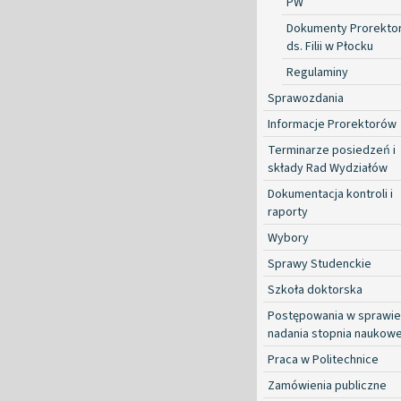
PW
Dokumenty Prorekto
ds. Filii w Płocku
Regulaminy
Sprawozdania
Informacje Prorektorów
Terminarze posiedzeń i
składy Rad Wydziałów
Dokumentacja kontroli i
raporty
Wybory
Sprawy Studenckie
Szkoła doktorska
Postępowania w sprawie
nadania stopnia naukow
Praca w Politechnice
Zamówienia publiczne