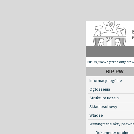
BIP PW
/
Wewnętrzne akty pra
BIP PW
Informacje ogólne
Ogłoszenia
Struktura uczelni
Skład osobowy
Władze
Wewnętrzne akty prawn
Dokumenty ogólne