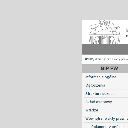
BIP PW
/
Wewnętrzne akty pra
BIP PW
Informacje ogólne
Ogłoszenia
Struktura uczelni
Skład osobowy
Władze
Wewnętrzne akty prawn
Dokumenty ogólne