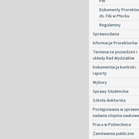
PW
Dokumenty Prorekto
ds. Filii w Płocku
Regulaminy
Sprawozdania
Informacje Prorektorów
Terminarze posiedzeń i
składy Rad Wydziałów
Dokumentacja kontroli i
raporty
Wybory
Sprawy Studenckie
Szkoła doktorska
Postępowania w sprawie
nadania stopnia naukow
Praca w Politechnice
Zamówienia publiczne