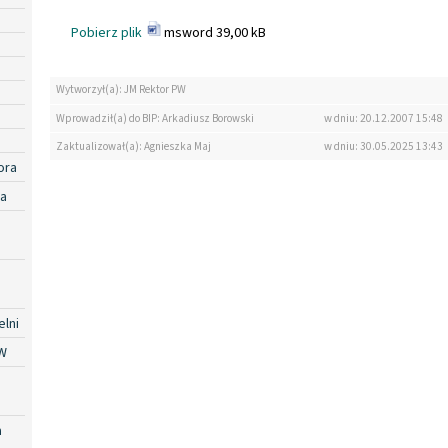
Pobierz plik
msword 39,00 kB
Wytworzył(a): JM Rektor PW
Wprowadził(a) do BIP: Arkadiusz Borowski
w dniu: 20.12.2007 15:48
Zaktualizował(a): Agnieszka Maj
w dniu: 30.05.2025 13:43
ora
ra
lni
W
a