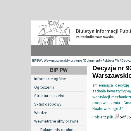
BIP PW
/
Wewnętrzne akty prawne
/
Dokumenty Rektora PW
/
Decyzj
Decyzja nr 9
BIP PW
Warszawskiej
Informacje ogólne
zmieniająca decyzję
Ogłoszenia
zadania inwestycyjne
Struktura uczelni
wentylacji mechanicz
podpiwniczeniu Gma
Skład osobowy
Noakowskiego 3”
Władze
Pobierz plik
pdf 86
Wewnętrzne akty prawne
Dokumenty ogólne