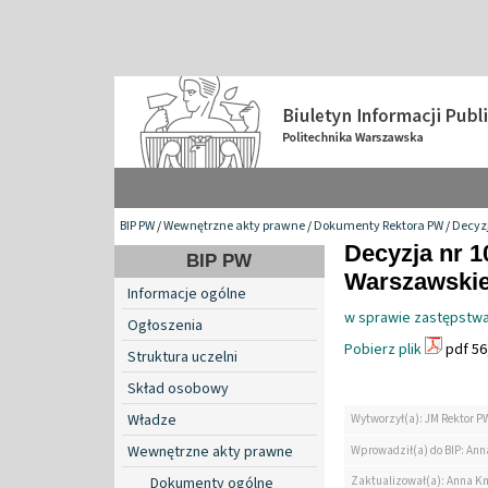
BIP PW
/
Wewnętrzne akty prawne
/
Dokumenty Rektora PW
/
Decyzj
Decyzja nr 1
BIP PW
Warszawskiej
Informacje ogólne
w sprawie zastępstwa
Ogłoszenia
Pobierz plik
pdf 56
Struktura uczelni
Skład osobowy
Władze
Wytworzył(a): JM Rektor P
Wewnętrzne akty prawne
Wprowadził(a) do BIP: Ann
Zaktualizował(a): Anna K
Dokumenty ogólne