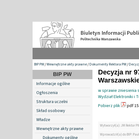
BIP PW
/
Wewnętrzne akty prawne
/
Dokumenty Rektora PW
/
Decyzj
Decyzja nr 9
BIP PW
Warszawskiej
Informacje ogólne
w sprawie zniesienia
Ogłoszenia
Wydział Elektroniki i 
Struktura uczelni
Pobierz plik
pdf 15
Skład osobowy
Władze
Wytworzył(a): JM Rektor P
Wewnętrzne akty prawne
Wprowadził(a) do BIP: Paul
Dokumenty ogólne