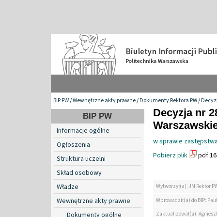
BIP PW
/
Wewnętrzne akty prawne
/
Dokumenty Rektora PW
/
Decyzj
Decyzja nr 2
BIP PW
Warszawskiej
Informacje ogólne
w sprawie zastępstwa
Ogłoszenia
Pobierz plik
pdf 16
Struktura uczelni
Skład osobowy
Władze
Wytworzył(a): JM Rektor P
Wewnętrzne akty prawne
Wprowadził(a) do BIP: Paul
Zaktualizował(a): Agniesz
Dokumenty ogólne