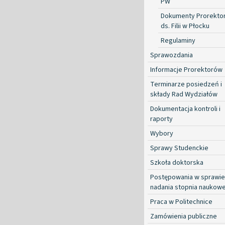
PW
Dokumenty Prorekto
ds. Filii w Płocku
Regulaminy
Sprawozdania
Informacje Prorektorów
Terminarze posiedzeń i
składy Rad Wydziałów
Dokumentacja kontroli i
raporty
Wybory
Sprawy Studenckie
Szkoła doktorska
Postępowania w sprawie
nadania stopnia naukow
Praca w Politechnice
Zamówienia publiczne