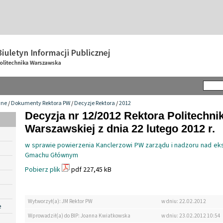
wne
/
Dokumenty Rektora PW
/
Decyzje Rektora
/
2012
Decyzja nr 12/2012 Rektora Politechnik
Warszawskiej z dnia 22 lutego 2012 r.
w sprawie powierzenia Kanclerzowi PW zarządu i nadzoru nad ek
Gmachu Głównym
Pobierz plik
pdf 227,45 kB
Wytworzył(a): JM Rektor PW
w dniu: 22.02.2012
e
Wprowadził(a) do BIP: Joanna Kwiatkowska
w dniu: 23.02.2012 10:54