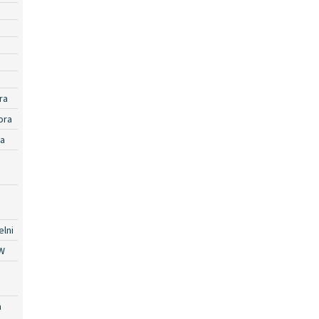
ra
ora
ra
lni
W
a