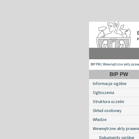
BIP PW
/
Wewnętrzne akty pra
BIP PW
Informacje ogólne
Ogłoszenia
Struktura uczelni
Skład osobowy
Władze
Wewnętrzne akty prawn
Dokumenty ogólne