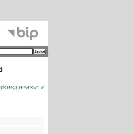
i
sploatacją serwerowni w