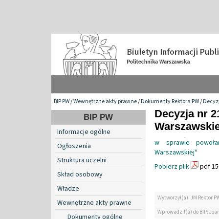
BIP PW
/
Wewnętrzne akty prawne
/
Dokumenty Rektora PW
/
Decyzj
Decyzja nr 2
BIP PW
Warszawskiej
Informacje ogólne
w sprawie powołan
Ogłoszenia
Warszawskiej"
Struktura uczelni
Pobierz plik
pdf 15
Skład osobowy
Władze
Wytworzył(a): JM Rektor P
Wewnętrzne akty prawne
Wprowadził(a) do BIP: Jo
Dokumenty ogólne