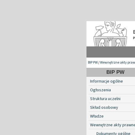
BIP PW
/
Wewnętrzne akty pra
BIP PW
Informacje ogólne
Ogłoszenia
Struktura uczelni
Skład osobowy
Władze
Wewnętrzne akty prawn
Dokumenty ogólne