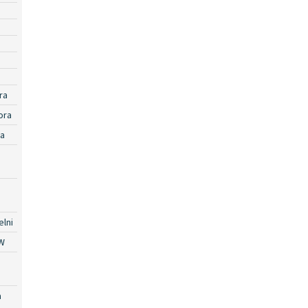
ra
ora
ra
lni
W
a