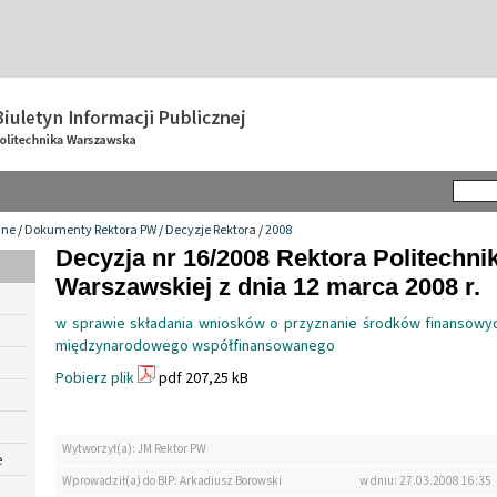
wne
/
Dokumenty Rektora PW
/
Decyzje Rektora
/
2008
Decyzja nr 16/2008 Rektora Politechnik
Warszawskiej z dnia 12 marca 2008 r.
w sprawie składania wniosków o przyznanie środków finansowych
międzynarodowego współfinansowanego
Pobierz plik
pdf 207,25 kB
Wytworzył(a): JM Rektor PW
e
Wprowadził(a) do BIP: Arkadiusz Borowski
w dniu: 27.03.2008 16:35