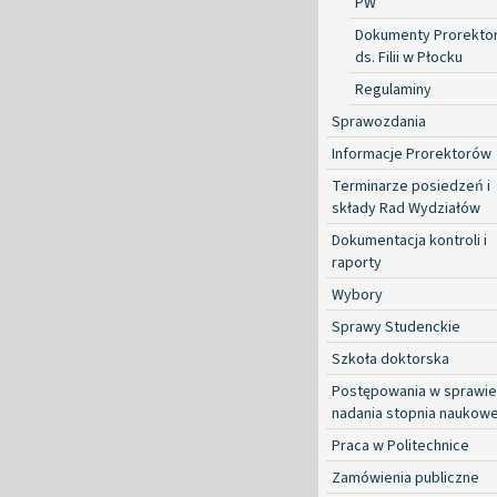
PW
Dokumenty Prorekto
ds. Filii w Płocku
Regulaminy
Sprawozdania
Informacje Prorektorów
Terminarze posiedzeń i
składy Rad Wydziałów
Dokumentacja kontroli i
raporty
Wybory
Sprawy Studenckie
Szkoła doktorska
Postępowania w sprawie
nadania stopnia naukow
Praca w Politechnice
Zamówienia publiczne