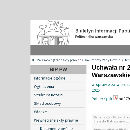
BIP PW
/
Wewnętrzne akty prawne
/
Dokumenty Rady Uczelni
/
Uch
Uchwała nr 2
BIP PW
Warszawskiej
Informacje ogólne
w sprawie zatwierdze
Ogłoszenia
2025
Struktura uczelni
Pobierz plik
pdf 79
Skład osobowy
Władze
Wytworzył(a): Przewodnicz
Wewnętrzne akty prawne
Krzysztof Pietraszkiewicz
Dokumenty ogólne
Wprowadził(a) do BIP: Pau