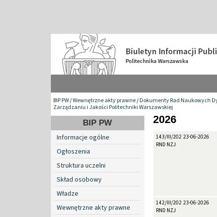
BIP PW
/
Wewnętrzne akty prawne
/
Dokumenty Rad Naukowych Dy
Zarządzaniu i Jakości Politechniki Warszawskiej
2026
BIP PW
Informacje ogólne
143/III/2026
23-06-2026
RND NZJ
Ogłoszenia
Struktura uczelni
Skład osobowy
Władze
142/III/2026
23-06-2026
Wewnętrzne akty prawne
RND NZJ