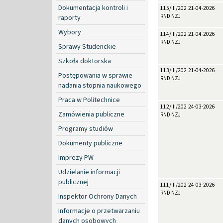
Dokumentacja kontroli i
115/III/2026
21-04-2026
RND NZJ
raporty
Wybory
114/III/2026
21-04-2026
RND NZJ
Sprawy Studenckie
Szkoła doktorska
113/III/2026
21-04-2026
Postępowania w sprawie
RND NZJ
nadania stopnia naukowego
Praca w Politechnice
112/III/2026
24-03-2026
Zamówienia publiczne
RND NZJ
Programy studiów
Dokumenty publiczne
Imprezy PW
Udzielanie informacji
publicznej
111/III/2026
24-03-2026
RND NZJ
Inspektor Ochrony Danych
Informacje o przetwarzaniu
danych osobowych