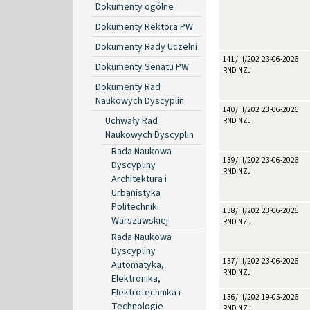
Dokumenty ogólne
Dokumenty Rektora PW
Dokumenty Rady Uczelni
141/III/2026
23-06-2026
Dokumenty Senatu PW
RND NZJ
Dokumenty Rad
Naukowych Dyscyplin
140/III/2026
23-06-2026
Uchwały Rad
RND NZJ
Naukowych Dyscyplin
Rada Naukowa
139/III/2026
23-06-2026
Dyscypliny
RND NZJ
Architektura i
Urbanistyka
Politechniki
138/III/2026
23-06-2026
Warszawskiej
RND NZJ
Rada Naukowa
Dyscypliny
137/III/2026
23-06-2026
Automatyka,
RND NZJ
Elektronika,
Elektrotechnika i
136/III/2026
19-05-2026
Technologie
RND NZJ