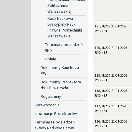
Politechniki
Warszawskiej
Rada Naukowa
Dyscypliny Nauki
121/III/2026
21-04-2026
Prawne Politechniki
RND NZJ
Warszawskiej
Terminarz posiedzeń
120/III/2026
21-04-2026
RND
RND NZJ
Opinie
Dokumenty Kanclerza
PW
119/III/2026
21-04-2026
RND NZJ
Dokumenty Prorektora
ds. Filii w Płocku
118/III/2026
21-04-2026
RND NZJ
Regulaminy
Sprawozdania
117/III/2026
21-04-2026
RND NZJ
Informacje Prorektorów
Terminarze posiedzeń i
116/III/2026
21-04-2026
RND NZJ
składy Rad Wydziałów